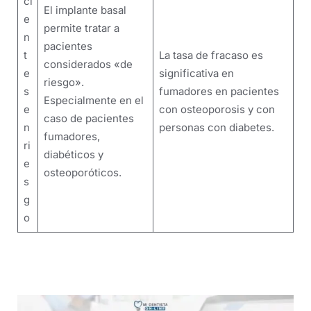
ci
El implante basal
e
permite tratar a
n
pacientes
t
La tasa de fracaso es
considerados «de
e
significativa en
riesgo».
s
fumadores en pacientes
Especialmente en el
e
con osteoporosis y con
caso de pacientes
n
personas con diabetes.
fumadores,
ri
diabéticos y
e
osteoporóticos.
s
g
o