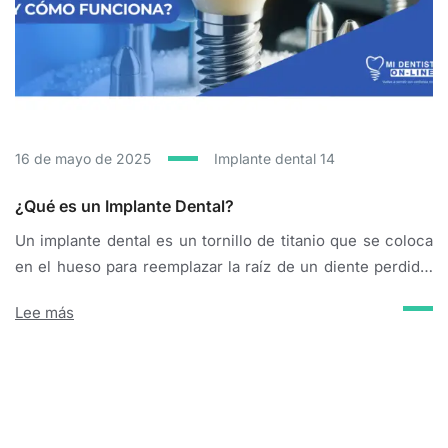
16 de mayo de 2025
Implante dental
14
¿Qué es un Implante Dental?
Un implante dental es un tornillo de titanio que se coloca
en el hueso para reemplazar la raíz de un diente perdido.
Sobre él, se fija una corona dental, devolviéndote una
Lee más
sonrisa natural y funcional. Es como tener un diente nuevo
y permanente. tu dentista virtual Kurt Bieler, Ariel
Pedernera Partes de un Implante dental tradicional Partes
de...