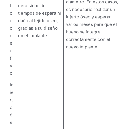
diámetro. En estos casos,
t
necesidad de
es necesario realizar un
o
tiempos de espera ni
injerto óseo y esperar
c
daño al tejido óseo,
varios meses para que el
o
gracias a su diseño
hueso se integre
rr
en el implante.
correctamente con el
e
nuevo implante.
c
ti
v
o
In
je
rt
o
ó
s