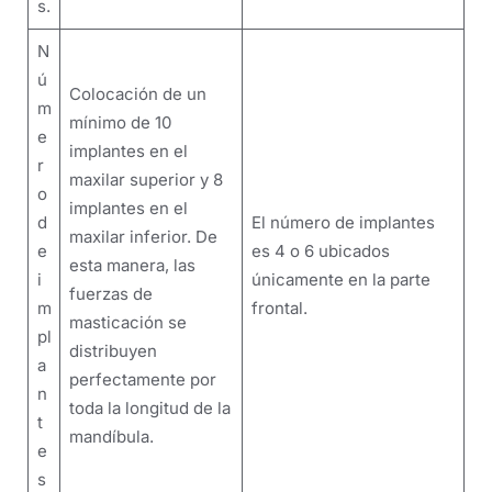
s.
N
ú
Colocación de un
m
mínimo de 10
e
implantes en el
r
maxilar superior y 8
o
implantes en el
d
El número de implantes
maxilar inferior. De
e
es 4 o 6 ubicados
esta manera, las
i
únicamente en la parte
fuerzas de
m
frontal.
masticación se
pl
distribuyen
a
perfectamente por
n
toda la longitud de la
t
mandíbula.
e
s