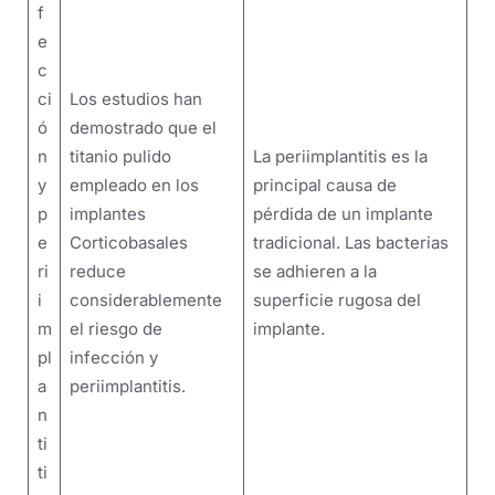
f
e
c
ci
Los estudios han
ó
demostrado que el
n
titanio pulido
La periimplantitis es la
y
empleado en los
principal causa de
p
implantes
pérdida de un implante
e
Corticobasales
tradicional. Las bacterias
ri
reduce
se adhieren a la
i
considerablemente
superficie rugosa del
m
el riesgo de
implante.
pl
infección y
a
periimplantitis.
n
ti
ti