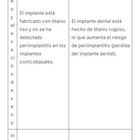
e
o
El implante está
y
fabricado con titanio
El implante dental está
el
liso y no se ha
hecho de titanio rugoso,
e
detectado
lo que aumenta el riesgo
v
periimplantitis en los
de periimplantitis (pérdida
a
implantes
del implante dental).
ci
corticobasales.
ó
n
d
e
s
e
n
o
In