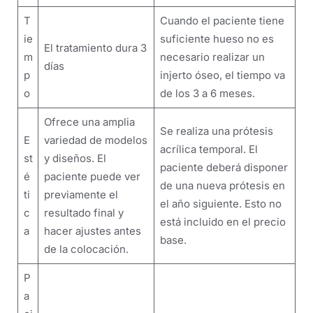
T
Cuando el paciente tiene
ie
suficiente hueso no es
El tratamiento dura 3
m
necesario realizar un
días
p
injerto óseo, el tiempo va
o
de los 3 a 6 meses.
Ofrece una amplia
Se realiza una prótesis
E
variedad de modelos
acrílica temporal. El
st
y diseños. El
paciente deberá disponer
é
paciente puede ver
de una nueva prótesis en
ti
previamente el
el año siguiente. Esto no
c
resultado final y
está incluido en el precio
a
hacer ajustes antes
base.
de la colocación.
P
a