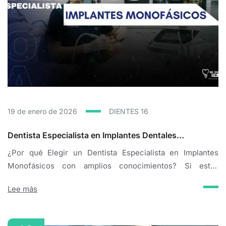
19 de enero de 2026
DIENTES
16
Dentista Especialista en Implantes Dentales
Monofásicos en CDMX
¿Por qué Elegir un Dentista Especialista en Implantes
Monofásicos con amplios conocimientos? Si estás
buscando una solución dental permanente y eficiente para
Lee más
reemplazar dientes perdidos, los implantes
monofásicos representan la opción más innovadora y
conveniente disponible hoy en día. En nuestra clínica