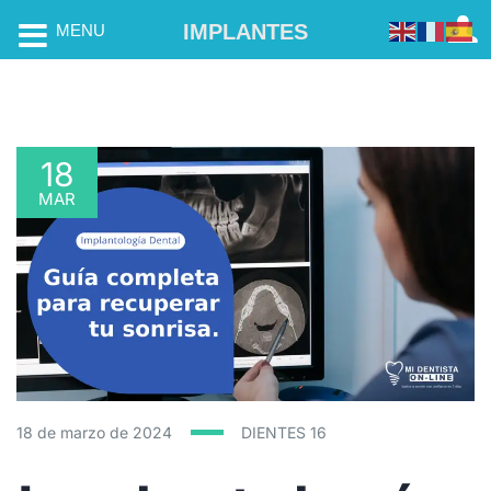
IMPLANTES
MENU
18
MAR
18 de marzo de 2024
DIENTES
16