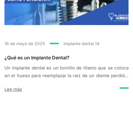
16 de mayo de 2025
Implante dental
14
¿Qué es un Implante Dental?
Un implante dental es un tornillo de titanio que se coloca
en el hueso para reemplazar la raíz de un diente perdido.
Sobre él, se fija una corona dental, devolviéndote una
Lee más
sonrisa natural y funcional. Es como tener un diente nuevo
y permanente. tu dentista virtual Kurt Bieler, Ariel
Pedernera Partes de un Implante dental tradicional Partes
de...