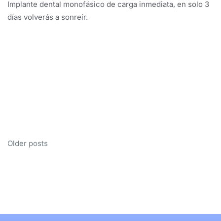
Implante dental monofásico de carga inmediata, en solo 3
días volverás a sonreír.
Prosthetics
Luminaires for
with crowns
Invisiline
teeth
Chemical
Older posts
System
Price $370
Metal bracket
bleaching
Price $430
system
Price $1050
Price $340
Price $1200