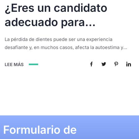
¿Eres un candidato
adecuado para
colocarte implantes
La pérdida de dientes puede ser una experiencia
dentales?
desafiante y, en muchos casos, afecta la autoestima y
funcionalidad bucal de una persona. Afortunadamente, los
avances en odontología han hecho posible restaurar los
LEE MÁS
dientes perdidos mediante implantes dentales.
Formulario de