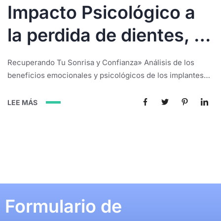
Impacto Psicológico a
la perdida de dientes, la
solución Implantes
Recuperando Tu Sonrisa y Confianza» Análisis de los
Dentales:
beneficios emocionales y psicológicos de los implantes
dentales, y cómo pueden mejorar la autoestima y la
calidad de vida La pérdida del primer diente en una
LEE MÁS
persona mayor puede desencadenar una variedad de
sentimientos y emociones, muchos de los cuales están
profundamente ligados a la percepción de...
Formulario de