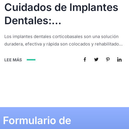
Cuidados de Implantes
Dentales:
Mantenimiento y
Los implantes dentales corticobasales son una solución
Prevención
duradera, efectiva y rápida son colocados y rehabilitados
en solo 3 días y el paciente disfrutará de tener dientes fijo
y sustituir los dientes perdidos. Sin embargo, como
LEE MÁS
cualquier otra intervención dental, requieren de cuidados
específicos para garantizar su longevidad y la salud
general de la boca. En...
Formulario de