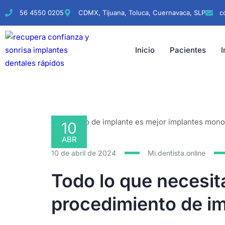
56 4550 0205
CDMX, Tijuana, Toluca, Cuernavaca, SLP
c
Inicio
Pacientes
I
10
ABR
10 de abril de 2024
Mi.dentista.online
Todo lo que necesit
procedimiento de im