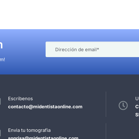
n
am!
Escríbenos
U
contacto@midentistaonline.com
C
S
Envia tu tomografia
sonrisa@midentistaonline.com