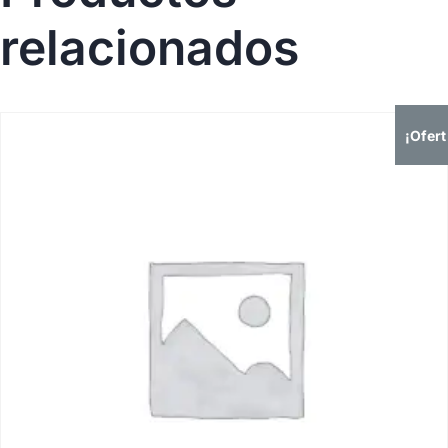
relacionados
¡Ofert
a!